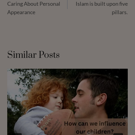
Caring About Personal
Islam is built upon five
Navigation
Appearance
pillars.
Similar Posts