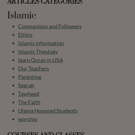
ARTICLES CATEGORIES
Islamic
Companions and Followers
Ethics
Islamic information
Islamic Theology
learn Quran in USA
Our Teachers
Parenting
Seerah
Tawheed
The Faith
Ulama Honored Students
worship