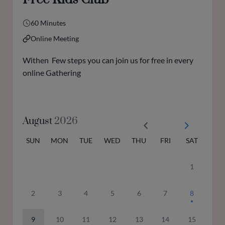
60 Minutes
Online Meeting
Withen Few steps you can join us for free in every
online Gathering
August
2026
SUN
MON
TUE
WED
THU
FRI
SAT
1
2
3
4
5
6
7
8
9
10
11
12
13
14
15