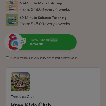
60‑Minute Math Tutoring
From:
$
48.00
every 4 weeks
60‑Minute Science Tutoring
From:
$
48.00
every 4 weeks
Ulama Support
Online
contact us
Please accept our
privacy policy
first to start a conversation.
Free Kids Club
Free Kids Club