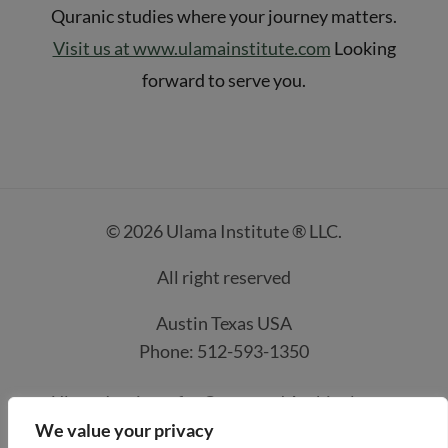
Quranic studies where your journey matters.
Visit us at www.ulamainstitute.com
Looking
forward to serve you.
© 2026 Ulama Institute ® LLC.
All right reserved
Austin Texas USA
Phone: 512-593-1350
Ulama Institute for Quran and Arabic classes
We value your privacy
Contacts
How it work
Course Prices